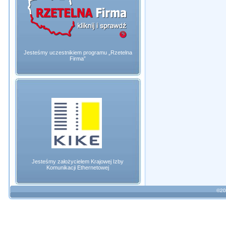
Jesteśmy uczestnikiem programu „Rzetelna
Firma”
Jesteśmy założycielem Krajowej Izby
Komunikacji Ethernetowej
©20