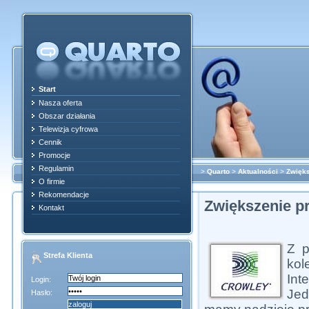
Start
Nasza oferta
Obszar działania
Telewizja cyfrowa
Cennik
Promocje
Regulamin
>
Quarto
>
Aktualności
>
Zwięks
O firmie
Rekomendacje
Zwiększenie p
Kontakt
Z p
Strefa Klienta
kol
Int
Login:
Jed
Hasło: