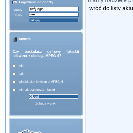
mamy nadzieję pr
Logowanie do poczty
wróć do listy akt
Login:
Hasło:
Ankieta
Czy posiadasz cyfrowy (płaski)
telewizor z obsługą MPEG-4?
nie
tak
płaski, ale nie wiem o MPEG-4
nie, ale zamierzam kupić
Zobacz wyniki