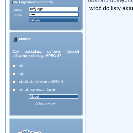
obszaru dostępno
Logowanie do poczty
wróć do listy akt
Login:
Hasło:
Ankieta
Czy posiadasz cyfrowy (płaski)
telewizor z obsługą MPEG-4?
nie
tak
płaski, ale nie wiem o MPEG-4
nie, ale zamierzam kupić
Zobacz wyniki