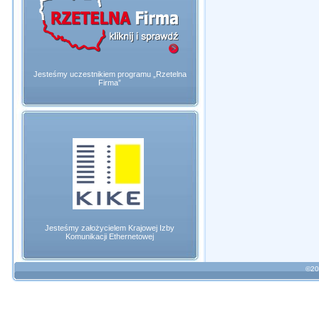
Jesteśmy uczestnikiem programu „Rzetelna
Firma”
Jesteśmy założycielem Krajowej Izby
Komunikacji Ethernetowej
©20