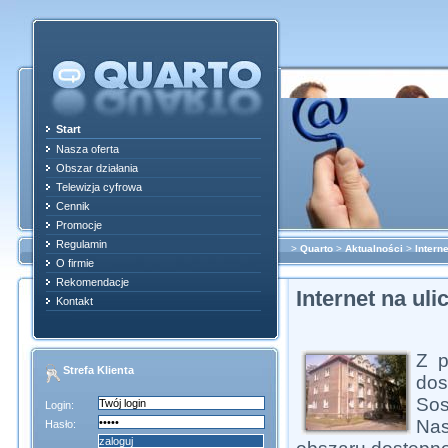
Start
Nasza oferta
Obszar działania
Telewizja cyfrowa
Cennik
Promocje
Regulamin
>
Quarto
>
Aktualności
>
Intern
O firmie
Rekomendacje
Internet na ul
Kontakt
Z p
Strefa Klienta
dos
Sos
Login:
Na
Hasło: